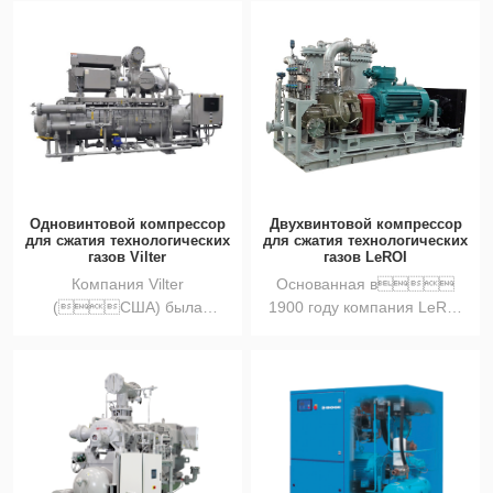
без масла,...
Одновинтовой компрессор
Двухвинтовой компрессор
для сжатия технологических
для сжатия технологических
газов Vilter
газов LeROI
Компания Vilter
Основанная в
(США) была
1900 году компания LeROI
основана Peter
имеет завод
Weisel и Ernst Vil...
площадью 2...