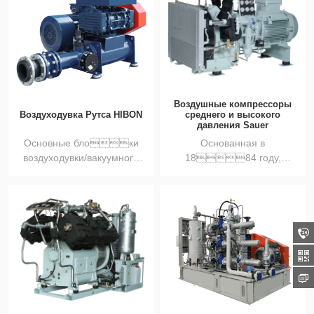
Воздушные компрессоры
Воздуходувка Рутса HIBON
среднего и высокого
давления Sauer
Основные блоки
Основанная в
воздуходувки/вакуумного
1884 году,
насоса Рутса серии GH...
компания Sauer (Германия)
обладает б...