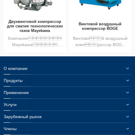
Двухвинтовой компрессор
Винтовой воздушный
для сжатия технологических
компрессор BOGE
газов Mayekawa
Компания
Винтовой воздушный
Mayekawa
компрессор BOGE
(Япония) была основана в
поставлен в виде стандарт...
1924 году, и ее ...
О компании
Продукты
Применение
Услуги
Зарубежный рынок
Члены