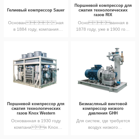
Поршневой компрессор для
Гелиевый компрессор Sauer
сжатия технологических
газов RIX
Основанная
Основанная в
в 1884 году, компания
1878 году, уже в 1900 году
Sauer (Германия) обладает
компания RIX была вы...
б...
Поршневой компрессор для
Безмасляный винтовой
сжатия технологических
компрессор низкого
газов Knox Western
давления GHH
Основанная в 1930 году
Для систем, где требуется
компания Knox
воздух низкого
Western специализируетс...
давления