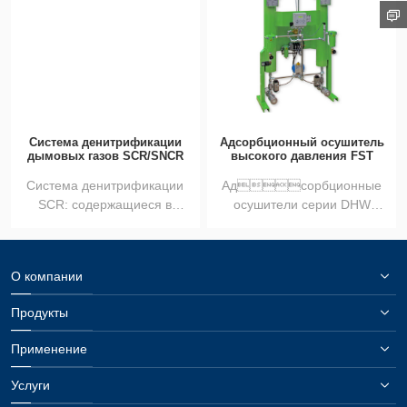
Система денитрификации
Адсорбционный осушитель
дымовых газов SCR/SNCR
высокого давления FST
Система денитрификации
Адсорбционные
SCR: содержащиеся в
осушители серии DHW
дымовых газах
предназначены для осушки
NOx...
с...
О компании
Продукты
Применение
Услуги