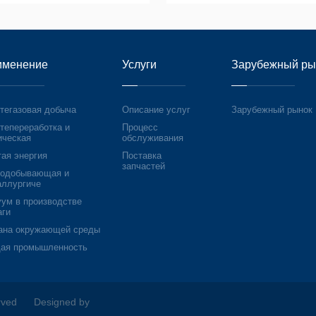
GRT (Containe...
именение
Услуги
Зарубежный ры
тегазовая добыча
Описание услуг
Зарубежный рынок
тепереработка и
Процесс
ическая
обслуживания
тая энергия
Поставка
запчастей
нодобывающая и
аллургиче
уум в производстве
аги
ана окружающей среды
ая промышленность
rved Designed by