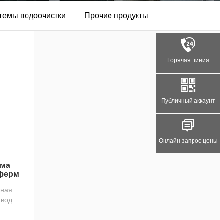
темы водоочистки
Прочие продукты
Горячая линия
Публичный аккаунт
Онлайн запрос цены
ема
 ферм
ная
 вод
..