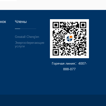
нок
Члены
Greatall Cheng'en
Энергосберегающие
услуги
Горячая линия：
4007-
888-077