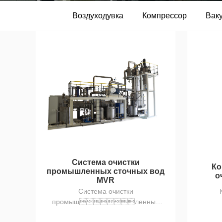
Воздуходувка
Компрессор
Вак
Система очистки
Ко
промышленных сточных вод
о
MVR
Система очистки
промышленных
сточных вод MVR - это эффективн...
сто