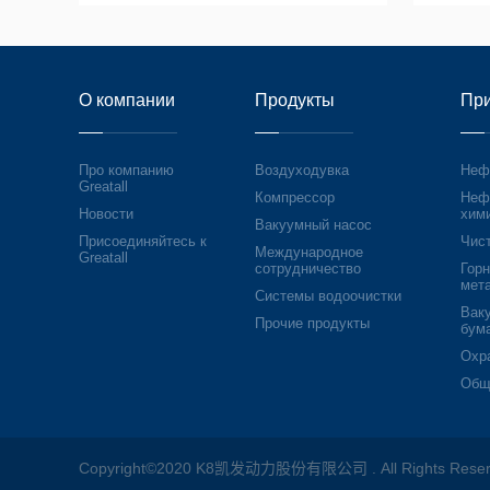
О компании
Продукты
Пр
Про компанию
Воздуходувка
Неф
Greatall
Компрессор
Неф
Новости
хим
Вакуумный насос
Присоединяйтесь к
Чис
Международное
Greatall
сотрудничество
Гор
мет
Системы водоочистки
Вак
Прочие продукты
бум
Охр
Общ
Copyright©2020 K8凯发动力股份有限公司 . All Rights Rese