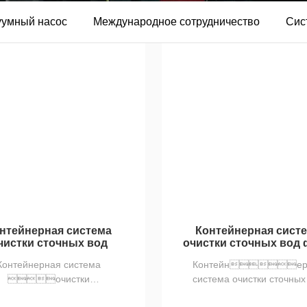
уумный насос
Международное сотрудничество
Сис
нтейнерная система
Контейнерная сист
чистки сточных вод
очистки сточных вод
Контейнерная система
Контейнер
очистки
система очистки сточных
чных вод серии
животноводства и пт.