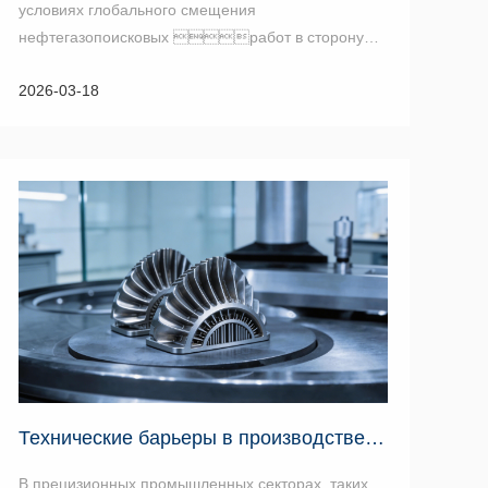
условиях глобального смещения
нефтегазопоисковых работ в сторону
ультраглубоких (более 6000 м) и
2026-03-18
ультранизкопроницаемых пластов, традиционные
технологи...
Технические барьеры в производстве высокотехнологичных метал...
В прецизионных промышленных секторах, таких