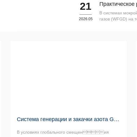
21
В системах мокро
газов (WFGD) на т
2026.05
традиционные ро
центробежные окис
Система генерации и закачки азота Greatall Chengen 70 МПа: Р...
В условиях глобального смещения