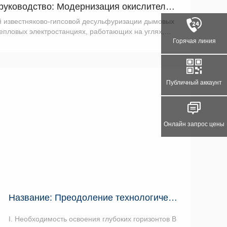
Практическое руководство: Модернизация окислительных воздухо...
й известняково-гипсовой десульфуризации дымовых
епловых электростанциях, работающих на углях,
тационные нагнетатели Рутса и
Горячая линия
лительные ...
Публичный аккаунт
Онлайн запрос цены
Название: Преодоление технологического барьера 70 МПа: Ключе...
I. Необходимость освоения глубоких горизонтов В