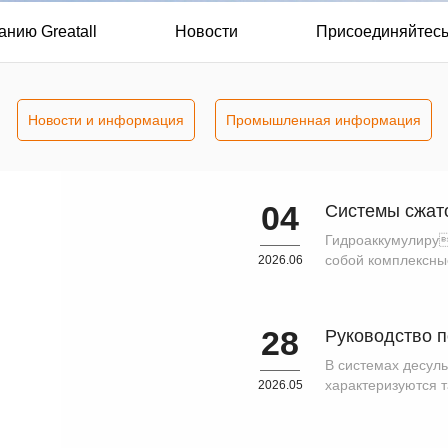
анию Greatall
Новости
Присоединяйтесь 
Новости и информация
Промышленная информация
04
Гидроаккумулиру
собой комплексны
2026.06
генерации и нако
электроэнергию в 
28
В системах десул
характеризуются т
2026.05
энергопот
материалами. Высо