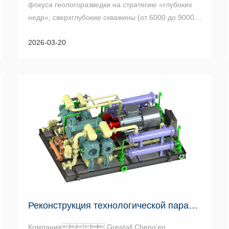
фокуса геологоразведки на стратегию «глубоких
недр», сверхглубокие скважины (от 6000 до 9000
метров), такие как в Таримском и Сычуаньском
2026-03-20
бассейнах, стали основным нап...
Реконструкция технологической парадигмы: Greatall Cheng’en в...
Компания Greatall Cheng’en,