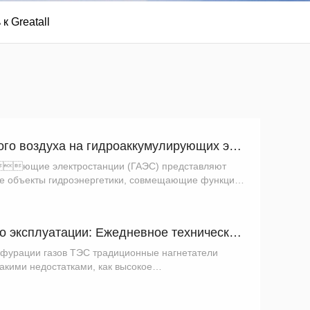
к Greatall
Системы сжатого воздуха на гидроаккумулирующих электростанци...
ющие электростанции (ГАЭС) представляют
е объекты гидроэнергетики, совмещающие функции
пления энергии. Используя избыточную
периоды про...
Руководство по эксплуатации: Ежедневное техническое обслужив...
ьфурации газов ТЭС традиционные нагнетатели
акими недостатками, как высокое
ребление и риски загрязнения смазочными
ковольтный нагнетатель н...