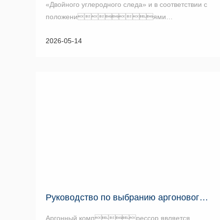
«Двойного углеродного следа» и в соответствии с
положениями
«Уведомления о мерах по энергосбережению и
2026-05-14
снижению углеродных выбросов», раскрытие
потенциала э...
Руководство по выбранию аргонового компрессора: Greatall Che...
Аргонный компрессор является